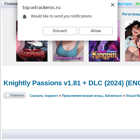
Главная
|
Портал
|
Трекер
|
Поиск
|
FAQ
|
Трейнеры
|
Русификаторы
|
М
top.wtrackeroc.ru
Регистрац
Would like to send you notifications
Discard
Allow
Knightly Passions v1.81 + DLC (2024) (
Скачать торрент
»
Приключенческие игры, Adventure
»
Visual 