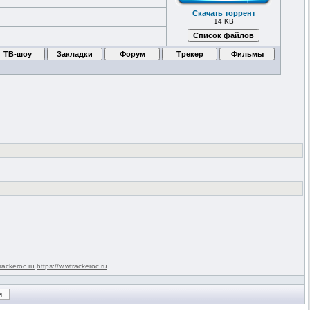
Скачать торрент
14 KB
rackeroc.ru
https://w.wtrackeroc.ru