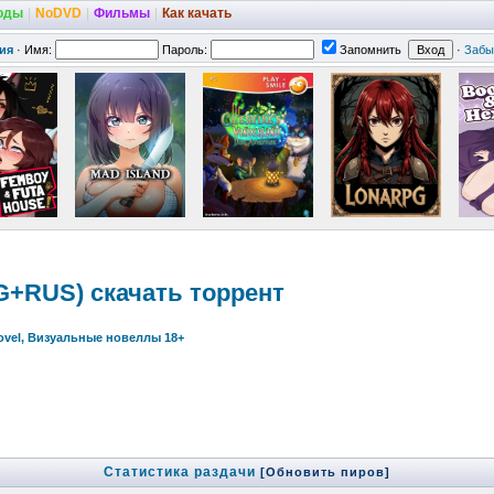
оды
|
NoDVD
|
Фильмы
|
Как качать
ия
·
Имя:
Пароль:
Запомнить
·
Забы
ENG+RUS) скачать торрент
Novel, Визуальные новеллы 18+
Статистика раздачи
[Обновить пиров]