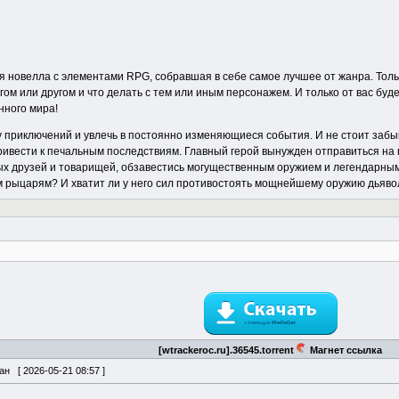
ая новелла с элементами RPG, собравшая в себе самое лучшее от жанра. Толь
агом или другом и что делать с тем или иным персонажем. И только от вас буд
нного мира!
приключений и увлечь в постоянно изменяющиеся события. И не стоит забыв
ривести к печальным последствиям. Главный герой вынужден отправиться на
ых друзей и товарищей, обзавестись могущественным оружием и легендарным
 рыцарям? И хватит ли у него сил противостоять мощнейшему оружию дьяво
[wtrackeroc.ru].36545.torrent
Магнет ссылка
ван [
2026-05-21 08:57
]