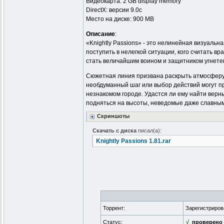
Видеокарта: 2 GB display memory
DirectX: версии 9.0c
Место на диске: 900 MB
Описание
:
«Knightly Passions» - это нелинейная визуальн
поступить в нелегкой ситуации, кого считать вр
стать величайшим воином и защитником угнете
Сюжетная линия призвана раскрыть атмосферу 
необдуманный шаг или выбор действий могут п
незнакомом городе. Удастся ли ему найти верн
подняться на высоты, неведомые даже славным
Скриншоты
Скачать с диска
писал(а):
Knightly Passions 1.81.rar
Торрент:
Зарегистриро
Статус:
√
проверено