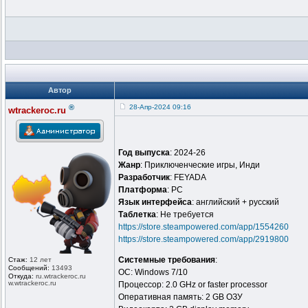
Автор
®
28-Апр-2024 09:16
wtrackeroc.ru
Год выпуска
: 2024-26
Жанр
: Приключенческие игры, Инди
Разработчик
: FEYADA
Платформа
: PC
Язык интерфейса
: английский + русский
Таблeтка
: Не требуется
https://store.steampowered.com/app/1554260
https://store.steampowered.com/app/2919800
Системные требования
:
Стаж:
12 лет
Сообщений:
13493
ОС: Windows 7/10
Откуда:
ru.wtrackero
c.ru
w.wtrackeroc
.ru
Процессор: 2.0 GHz or faster processor
Оперативная память: 2 GB ОЗУ