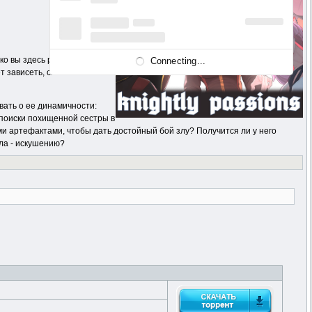
ко вы здесь решаете, как
Connecting...
ет зависеть, сможете ли вы
ать о ее динамичности:
 поиски похищенной сестры в
и артефактами, чтобы дать достойный бой злу? Получится ли у него
ла - искушению?