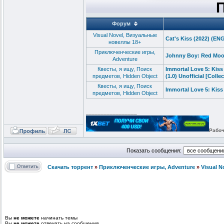
Форум
Visual Novel, Визуальные
Cat's Kiss (2022) (EN
новеллы 18+
Приключенческие игры,
Johnny Boy: Red Moon
Adventure
Квесты, я ищу, Поиск
Immortal Love 5: Kis
предметов, Hidden Object
(1.0) Unofficial [Col
Квесты, я ищу, Поиск
Immortal Love 5: Kiss 
предметов, Hidden Object
_________________
Рабоч
Показать сообщения:
Скачать торрент
»
Приключенческие игры, Adventure
»
Visual 
Вы
не можете
начинать темы
Вы
не можете
отвечать на сообщения