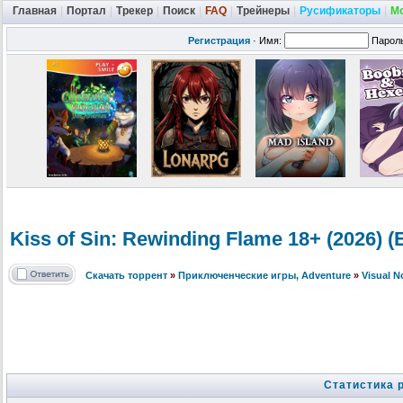
Главная
|
Портал
|
Трекер
|
Поиск
|
FAQ
|
Трейнеры
|
Русификаторы
|
М
Регистрация
·
Имя:
Парол
Kiss of Sin: Rewinding Flame 18+ (2026)
Скачать торрент
»
Приключенческие игры, Adventure
»
Visual 
Статистика 