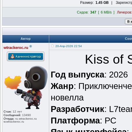
Размер:
1.45 GB
| Зарегист
Сидов:
347
[ 6 MB/s ]
Личеров
Автор
Соо
®
20-Апр-2026 22:54
wtrackeroc.ru
Kiss of
Год выпуска
: 2026
Жанр
: Приключенче
новелла
Разработчик
: L7te
Стаж:
12 лет
Сообщений:
13490
Платформа
: PC
Откуда:
ru.wtrackero
c.ru
w.wtrackeroc
.ru