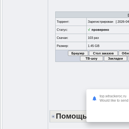
Торрент:
Зарегистрирован [
2026-04
Статус:
√
проверено
Скачан:
103 раз
Размер:
1.45 GB
top.wtrackeroc.ru
Would like to send 
Помощь сайту *DO